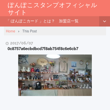
ぽんぽこスタンプオフィシャル
サイト
「 ぽんぽこカード 」とは？
加盟店一覧
Home
This Post
2017/06/07
0c8757a6ecbdbcd7f8ab754f8c6e6cb7