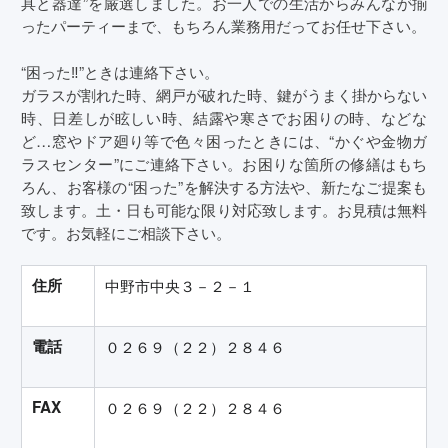
具と器達”を厳選しました。お一人での生活からみんなが揃
ったパーティーまで、もちろん業務用だってお任せ下さい。
“困った‼”ときは連絡下さい。
ガラスが割れた時、網戸が破れた時、鍵がうまく掛からない
時、日差しが眩しい時、結露や寒さでお困りの時、などな
ど…窓やドア廻り等で色々困ったときには、“かぐや金物ガ
ラスセンター”にご連絡下さい。お困りな箇所の修繕はもち
ろん、お客様の“困った”を解決する方法や、新たなご提案も
致します。土・日も可能な限り対応致します。お見積は無料
です。お気軽にご相談下さい。
住所
中野市中央３－２－１
電話
０２６９（２２）２８４６
FAX
０２６９（２２）２８４６