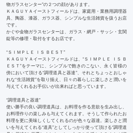
物ガラスセンター”の２つの顔があります。
ＫＡＧＵＹＡイーストフィールドは、家庭用・業務用調理器
具、陶器、漆器、ガラス器、シンプルな生活雑貨を扱うお店
です。
かぐや金物ガラスセンターは、ガラス・網戸・サッシ・玄関
錠等の修理・取付をするお店です。
“ＳＩＭＰＬＥ ＩＳ ＢＥＳＴ”
ＫＡＧＵＹＡイーストフィールドは、“ＳＩＭＰＬＥ ＩＳ Ｂ
ＥＳＴ”をテーマに、シンプルで飽きのこない、永く皆様の
傍において頂ける“調理道具と器達”、それとちょっとおしゃ
れな“生活雑貨”を取り揃え、日々の暮らしに楽しさと潤いを
与えてくれるお手伝いが出来ればと思っています。
“調理道具と器達”
使い勝手の良い調理道具は、お料理を作る意欲を生み出し、
お料理作りの楽しみも与えてくれます。そうして作られたお
料理を更に美味しくしてくれるのが色々な器達。楽しさと潤
いを与えてくれる“道具”としてしっかり使って頂ける“調理道