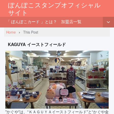
ぽんぽこスタンプオフィシャル
サイト
「 ぽんぽこカード 」とは？
加盟店一覧
Home
This Post
KAGUYA イーストフィールド
"かぐや”は、“ＫＡＧＵＹＡイーストフィールド”と“かぐや金