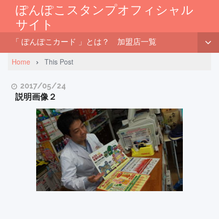
ぽんぽこスタンプオフィシャル
サイト
「 ぽんぽこカード 」とは？
加盟店一覧
Home
This Post
2017/05/24
説明画像２