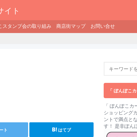
サイト
こスタンプ会の取り組み
商店街マップ
お問い合せ
「 ぽんぽこカ
「 ぽんぽこカ
ショッピングカ
ントで満点とな
す！ 是非ぽ
ート
はてブ