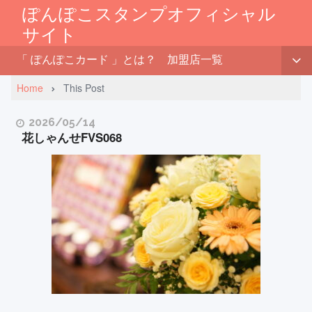
ぽんぽこスタンプオフィシャル
サイト
「 ぽんぽこカード 」とは？
加盟店一覧
Home
This Post
2026/05/14
花しゃんせFVS068