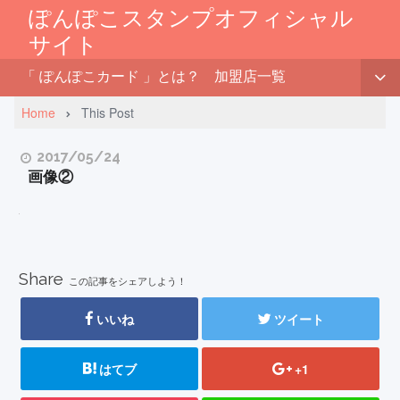
ぽんぽこスタンプオフィシャル
サイト
「 ぽんぽこカード 」とは？
加盟店一覧
Home
This Post
2017/05/24
画像②
Share
この記事をシェアしよう！
いいね
ツイート
はてブ
+1