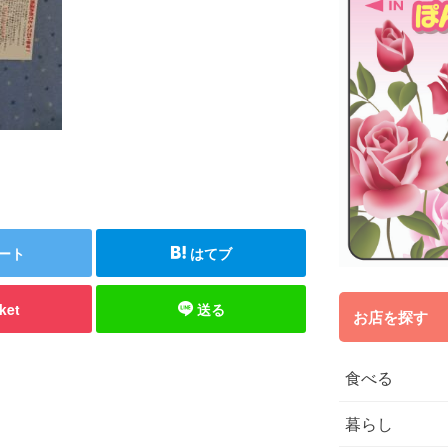
ート
はてブ
ket
送る
お店を探す
食べる
暮らし