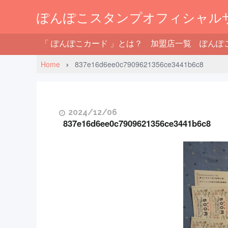
ぽんぽこスタンプオフィシャル
「 ぽんぽこカード 」とは？
加盟店一覧
ぽんぽ
Home
837e16d6ee0c7909621356ce3441b6c8
2024/12/06
837e16d6ee0c7909621356ce3441b6c8