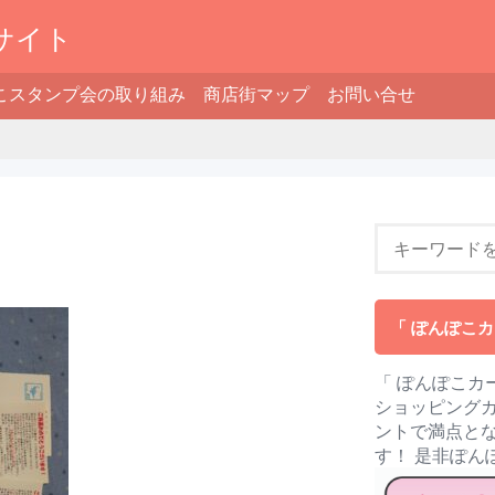
サイト
こスタンプ会の取り組み
商店街マップ
お問い合せ
「 ぽんぽこカ
「 ぽんぽこカ
ショッピングカ
ントで満点とな
す！ 是非ぽ