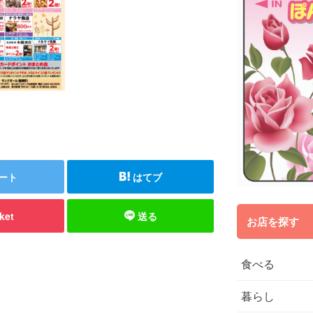
ート
はてブ
ket
送る
お店を探す
食べる
暮らし