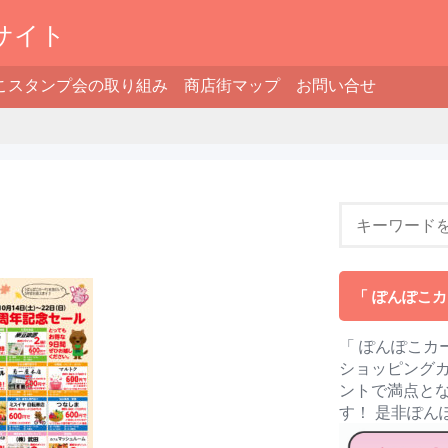
サイト
こスタンプ会の取り組み
商店街マップ
お問い合せ
「 ぽんぽこカ
「 ぽんぽこカ
ショッピングカ
ントで満点とな
す！ 是非ぽ